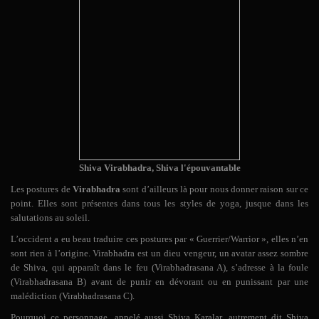
Shiva Virabhadra, Shiva l'épouvantable
Les postures de
Virabhadra
sont d’ailleurs là pour nous donner raison sur ce
point. Elles sont présentes dans tous les styles de yoga, jusque dans les
salutations au soleil.
L’occident a eu beau traduire ces postures par « Guerrier/Warrior », elles n’en
sont rien à l’origine. Virabhadra est un dieu vengeur, un avatar assez sombre
de Shiva, qui apparaît dans le feu (Virabhadrasana A), s’adresse à la foule
(Virabhadrasana B) avant de punir en dévorant ou en punissant par une
malédiction (Virabhadrasana C).
Pourquoi
c
e personnage, appelé aussi Shiva Karalar, autrement dit Shiva