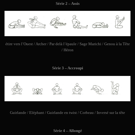
Série 2 – Assis
étire vers l’Ouest / Archer / Par delà l’épaule / Sage Marichi / Genou à la Tête
/ Héron
Série 3 – Accroupi
Guirlande / Eléphant / Guirlande en twist / Corbeau / Inversé sur la tête
Série 4 – Allongé