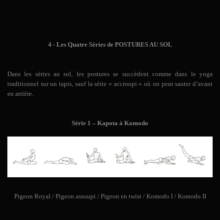
4 - Les Quatre Séries de POSTURES AU SOL
Dans les séries au sol, les postures se succèdent comme dans le yoga
traditionnel sur un tapis, sauf la série « accroupi » où on peut sauter d’avant
en arrière.
Série 1 – Kapota à Komodo
Pigeon Royal / Pigeon assoupi / Pigeon en twist / Komodo I / Komodo II