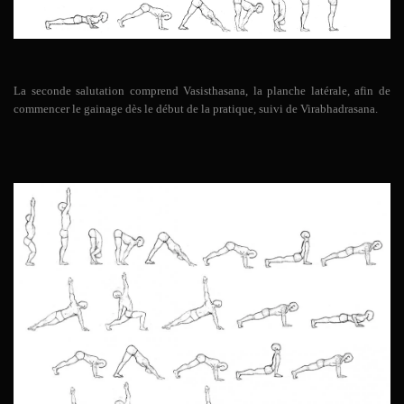
La seconde salutation comprend Vasisthasana, la planche latérale, afin de
commencer le gainage dès le début de la pratique, suivi de Virabhadrasana.