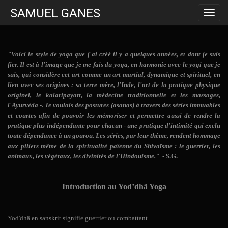
SAMUEL GANES
Toggl
navig
"Voici le style de yoga que j'ai créé il y a quelques années, et dont je suis
fier. Il est à l'image que je me fais du yoga, en harmonie avec le yogi que je
suis, qui considère cet art comme un art martial, dynamique et spirituel, en
lien avec ses origines : sa terre mère, l'Inde, l'art de la pratique physique
originel, le kalaripayatt, la médecine traditionnelle et les massages,
l'Ayurvéda -. Je voulais des postures (asanas) à travers des séries immuables
et courtes afin de pouvoir les mémoriser et permettre aussi de rendre la
pratique plus indépendante pour chacun - une pratique d'intimité qui exclu
toute dépendance à un gourou. Les séries, par leur thème, rendent hommage
aux piliers même de la spiritualité païenne du Shivaïsme : le guerrier, les
animaux, les végétaux, les divinités de l'Hindouisme."
- S.G.
Introduction au Yod’dhä Yoga
Yod'dhä
en sanskrit signifie
guerrier
ou
combattant
.