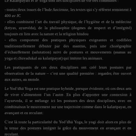
Le Kalaripayatt et le Yoga sont des disciplines de vie très communes :
- toutes deux issues de l’Inde Ancienne, les textes qui s’y réfèrent remontent à
400 av JC
- elles
combinent l’art du travail physique, de l’hygiène et de la médecine
(kriyas, ayurvéda), de la philosophie (dogmes de respect et d’intégrité)
toujours en lien avec la nature et la religion hindou
- elles comportent des pratiques physiques exigeantes et codifiées
traditionnellement débuter par des mantras, puis une chorégraphie
d’échauffement (salutation) suivi de postures et mouvements (asanas au
yoga
et chuvadukal
au kalaripayat)
qui
imitent les animaux.
Les pratiquants de ces deux disciplines ont créé leurs postures par
observation de la nature – c’est une qualité première : regarder, être ouvert
aux autres, au monde.
Le Yod’dhä Yoga est une pratique hybride, presque évidente, où ces deux arts
de vivre s’alimentent l’un l’autre. En plus d’apporter une connexion à
l’ayurveda, il se mélange ici les postures des deux disciplines, avec en
combinaison le mouvement sur une trajectoire comme dans le kalaripayat, en
avançant et en reculant.
C’est là toute la particularité du Yod’dhä Yoga, le yogi doit alors en plus de
la tenue des postures intégrer la grâce du mouvement en avançant et en
reculant.