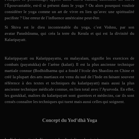
l’Épouvantable, est-il si présent dans le yoga ? Ou alors pourquoi vouloir
considérer le yoga comme un art de vivre en lien qu’avec une spiritualité
pacifiste ? Une erreur de l’influence américaine peut-être.
Si Shiva est le dieu incontestable du yoga, c’est Vishnu, par son
avatar
Parashûrama, qui créa la terre du Kerala et qui est la divinité du
Kalaripayatt.
Kalarippayatt
ou
Kalarippayattu,
en malayalam, signifie les exercices de
combats (payatukka) de l’arène (kalari). Il est la plus ancienne technique
martiale connue (Bodhidharma qui a fondé l’école des Shaolins en Chine et
créé la plupart des arts martiaux est venu du sud de l’Inde en faisant souvent
référence à des textes et techniques du kalaripayatt) mais aussi la plus
ancienne technique médicale connue, en lien total avec l’Ayurveda. En effet,
les
gurukkal
, maîtres du kalaripayatt sont guerriers et médecins, car ils sont
censés connaître les techniques qui tuent mais aussi celles qui soignent.
Concept du Yod’dhä Yoga