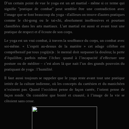
D’un certain point de vue le yoga est un art martial - même si ce terme qui
signifie "pratique de combat" peut sembler être une contradiction avec
l’image que se font beaucoup du yoga - d'ailleurs on trouve d'autres pratiques
comme le chi-gong ou le tai-chi, absolument inoffensives et pourtant
classifiées dans les arts martiaux. L’art martial est aussi et avant tout une
pratique de respect et d’écoute de son corps.
Le yoga est un vrai combat, à travers la souffrance du corps, un combat avec
soi-même. « L’esprit au-dessus de la matière » cet adage célèbre est
compréhensif par tous yogi(ni)s : le mental doit surpasser la douleur, la perte
d’équilibre, parfois même l’échec quand à l’incapacité d’effectuer une
posture ou de méditer – c’est alors là que nait l’un des grands pouvoirs du
pratiquant de yoga : l’humilité.
Il faut aussi toujours se rappeler que le yoga reste avant tout une pratique
irritée de la culture indienne, où les concepts du cartésien et du manichéen
n’existent pas. Quand l’occident pense de façon carrée, l’orient pense de
façon ronde. On considère que bonté et cruauté, à l’image de la vie se
côtoient sans cesse.