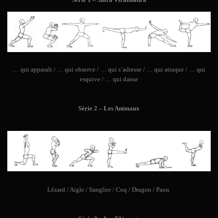
…
qui apparaît / … qui observe / … qui s’adresse / … qui attaque / … qui
esquive / … qui danse
Série 2 – Les Animaux
Lézard / Aigle / Sanglier / Coq / Dragon / Paon