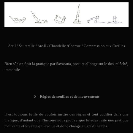
Arc I / Sauterelle / Arc II / Chandelle /Charrue / Compression aux Oreilles
Bien sûr, on finit la pratique par Savasana, posture allongé sur le dos, relâché,
immobile.
5 – Règles de souffles et de mouvements
Il est toujours futile de vouloir mettre des règles et tout codifier dans une
pratique, d’autant que l’histoire nous prouve que le yoga reste une pratique
mouvante et vivante qui évolue et donc change au gré du temps.